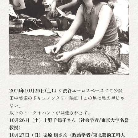
2019年10月26日(土)
より
渋谷ユーロスペース
にて公開
田中美津のドキュメンタリー映画「この星は私の星じゃ
ない」
以下のトークイベントが開催されます。
10
月26日（土）上野千鶴子さん（社会学者/東京大学名誉
教授）
10月27日（日）栗原 康さん（政治学者/東北芸術工科大